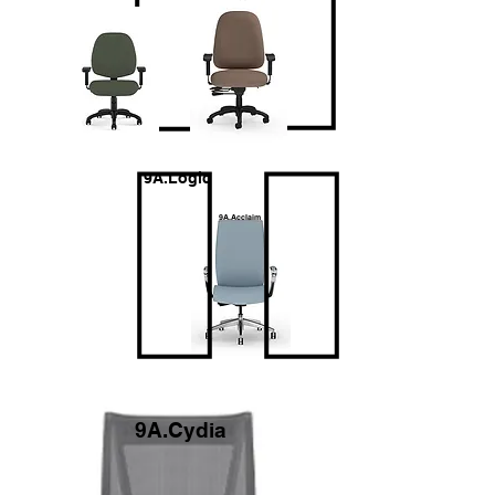
9A.Logic
9A.Acclaim
9A.Cydia