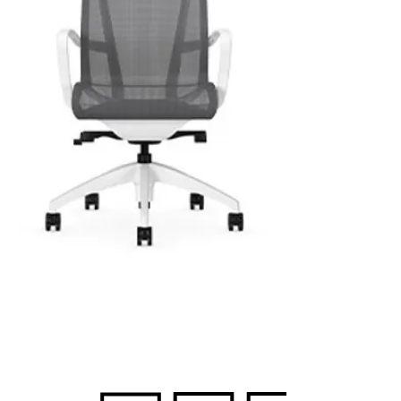
Contact Us For
Wholesale Pricing