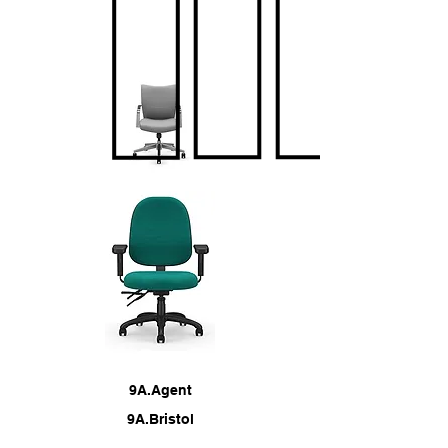
(626) 812-8637
9A.Agent
9A.Bristol