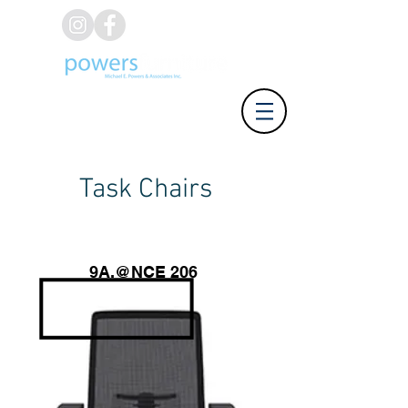
(626) 812-8637
Task Chairs
9A.@NCE 206